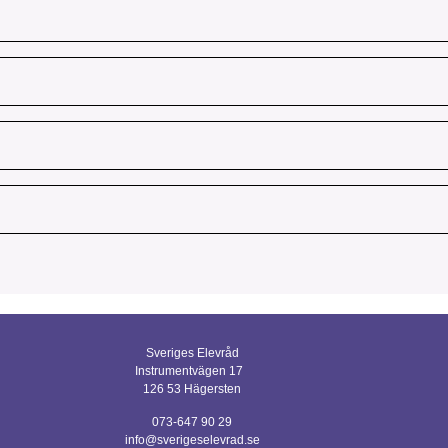
Sveriges Elevråd
Instrumentvägen 17
126 53 Hägersten
073-647 90 29
info@sverigeselevrad.se