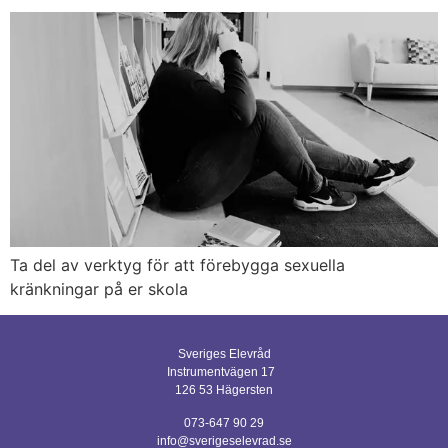
Ta del av verktyg för att förebygga sexuella
kränkningar på er skola
Sveriges Elevråd
Instrumentvägen 17
126 53 Hägersten
073-647 90 29
info@sverigeselevrad.se