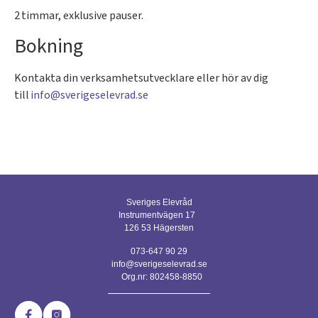
2 timmar, exklusive pauser.
Bokning
Kontakta din verksamhetsutvecklare eller hör av dig
till
info@sverigeselevrad.se
Sveriges Elevråd
Instrumentvägen 17
126 53 Hägersten
073-647 90 29
info@sverigeselevrad.se
Org.nr: 802458-8850