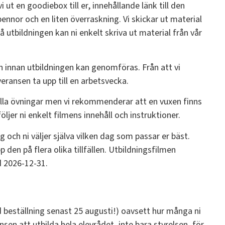
vi ut en goodiebox till er, innehållande länk till den
ennor och en liten överraskning. Vi skickar ut material
å utbildningen kan ni enkelt skriva ut material från vår
n innan utbildningen kan genomföras. Från att vi
ransen ta upp till en arbetsvecka.
lla övningar men vi rekommenderar att en vuxen finns
ljer ni enkelt filmens innehåll och instruktioner.
och ni väljer själva vilken dag som passar er bäst.
 den på flera olika tillfällen. Utbildningsfilmen
d 2026-12-31.
id beställning senast 25 augusti!) oavsett hur många ni
ansen att utbilda hela elevrådet, inte bara styrelsen, för