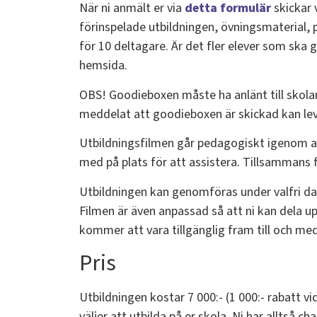
När ni anmält er via
detta formulär
skickar 
förinspelade utbildningen, övningsmaterial, p
för 10 deltagare. Är det fler elever som ska g
hemsida.
OBS! Goodieboxen måste ha anlänt till skola
meddelat att goodieboxen är skickad kan leve
Utbildningsfilmen går pedagogiskt igenom a
med på plats för att assistera. Tillsammans fö
Utbildningen kan genomföras under valfri dag 
Filmen är även anpassad så att ni kan dela upp
kommer att vara tillgänglig fram till och me
Pris
Utbildningen kostar 7 000:- (1 000:- rabatt v
väljer att utbilda på er skola. Ni har alltså ch