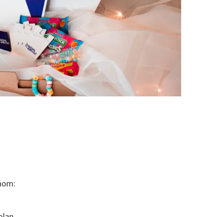
genom:
kolan