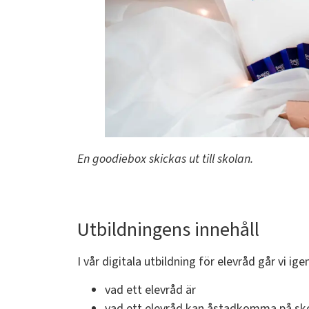
En goodiebox skickas ut till skolan.
Utbildningens innehåll
I vår digitala utbildning för elevråd går vi i
vad ett elevråd är
vad ett elevråd kan åstadkomma på s