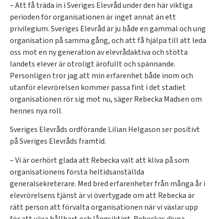
– Att få träda in i Sveriges Elevråd under den här viktiga
perioden för organisationen är inget annat än ett
privilegium. Sveriges Elevråd är ju både en gammal och ung
organisation på samma gång, och att få hjälpa till att leda
oss mot en ny generation av elevrådaktiva och stötta
landets elever är otroligt ärofullt och spännande.
Personligen tror jag att min erfarenhet både inom och
utanför elevrörelsen kommer passa fint i det stadiet
organisationen rör sig mot nu, säger Rebecka Madsen om
hennes nya roll.
Sveriges Elevråds ordförande Lilian Helgason ser positivt
på Sveriges Elevråds framtid.
– Vi är oerhört glada att Rebecka valt att kliva på som
organisationens första heltidsanställda
generalsekreterare. Med bred erfarenheter från många år i
elevrörelsens tjänst är vi övertygade om att Rebecka är
rätt person att förvalta organisationen när vi växlar upp
för att växa hållbart och långsiktigt. Rebeckas djupa