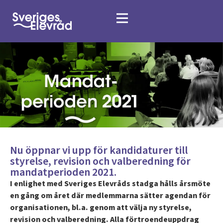
Nu öppnar vi upp för kandidaturer till
styrelse, revision och valberedning för
mandatperioden 2021.
I enlighet med Sveriges Elevråds stadga hålls årsmöte
en gång om året där medlemmarna sätter agendan för
organisationen, bl.a. genom att välja ny styrelse,
revision och valberedning. Alla förtroendeuppdrag