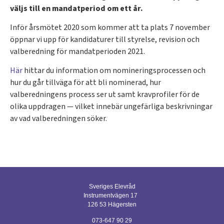
väljs till en mandatperiod om ett år.
Inför årsmötet 2020 som kommer att ta plats 7 november
öppnar vi upp för kandidaturer till styrelse, revision och
valberedning för mandatperioden 2021.
Här
hittar du information om nomineringsprocessen och
hur du går tillväga för att bli nominerad, hur
valberedningens process ser ut samt kravprofiler för de
olika uppdragen — vilket innebär ungefärliga beskrivningar
av vad valberedningen söker.
Sveriges Elevråd
Instrumentvägen 17
126 53 Hägersten
073-647 90 29